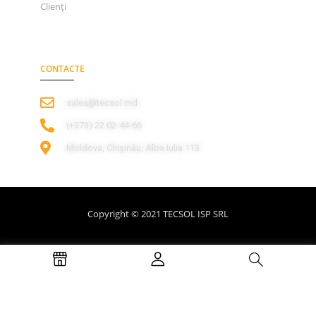
Clienți
CONTACTE
sales@tecsol.md
‎(+373) 22 02-44-66
Moldova, Chișinău, Alba Iulia 113
Copyright © 2021 TECSOL ISP SRL