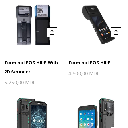
Terminal POS H10P With
Terminal POS H10P
2D Scanner
4.600,00
MDL
5.250,00
MDL