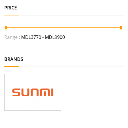
PRICE
Range :
MDL
3770
- MDL
9900
BRANDS