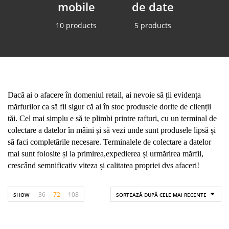
mobile
de date
10 products
5 products
Dacă ai o afacere în domeniul retail, ai nevoie să ții evidența
mărfurilor ca să fii sigur că ai în stoc produsele dorite de clienții
tăi. Cel mai simplu e să te plimbi printre rafturi, cu un terminal de
colectare a datelor în mâini și să vezi unde sunt produsele lipsă și
să faci completările necesare. Terminalele de colectare a datelor
mai sunt folosite și la primirea,expedierea și urmărirea mărfii,
crescând semnificativ viteza și calitatea propriei dvs afaceri!
36
72
108
SHOW
SORTEAZĂ DUPĂ CELE MAI RECENTE