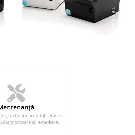
1
T
E
C
S
O
L
Mentenanță
ie și deținem propriul service
u diagnosticare și remediere.