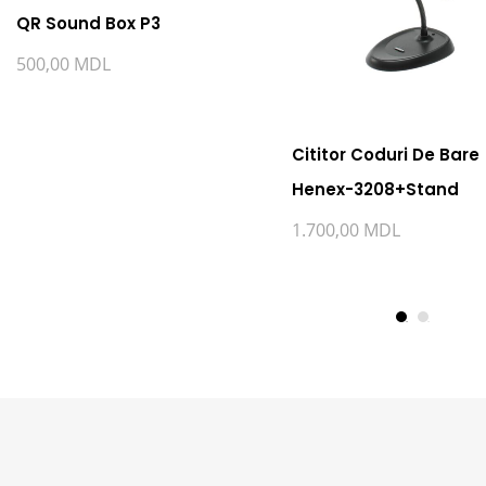
QR Sound Box P3
500,00
MDL
Cititor Coduri De Bare
Henex-3208+Stand
1.700,00
MDL