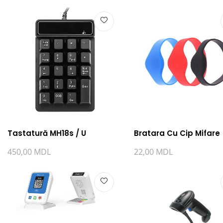
Tastatură MH18s / U
Bratara Cu Cip Mifare
450,00
MDL
22,00
MDL