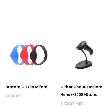
Bratara Cu Cip Mifare
Cititor Coduri De Bare
Henex-3208+Stand
22,00
MDL
1.700,00
MDL