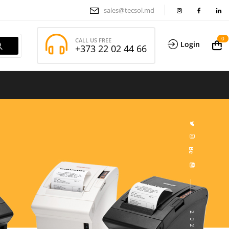
sales@tecsol.md
0
CALL US FREE
Login
+373 22 02 44 66
2
0
2