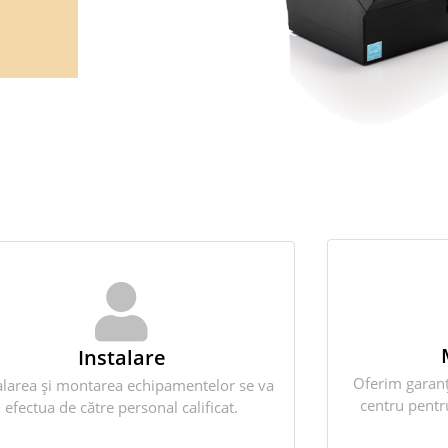
Instalare
Oferim garanț
alarea și montarea echipamentelor se va
centru pentr
efectua de către personal calificat.