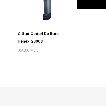
Cititor Coduri De Bare
Henex-2000S
Cititor Cardur
850,00
MDL
1.200,00
MDL