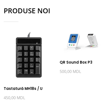
PRODUSE NOI
QR Sound Box P3
500,00
MDL
Tastatură MH18s / U
450,00
MDL