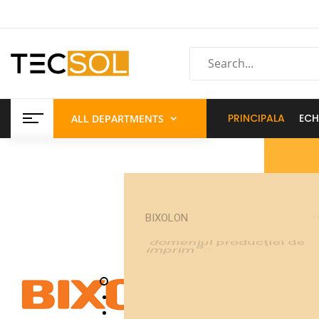
PRINCIPALA
ECH
ALL DEPARTMENTS
a
B
I
X
O
L
O
N
l
d
o
m
e
n
i
u
l
p
r
o
d
u
c
ț
i
e
i
d
e
e
i
m
p
r
i
m
a
n
d
t
i
e