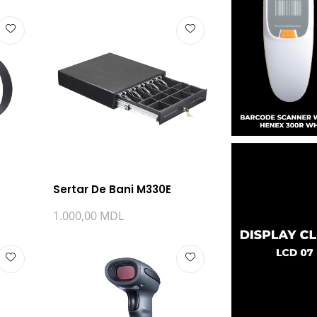
Sertar De Bani M330E
Cititor Coduri 
Wireless Hene
1.000,00
MDL
(Black)
2.000,00
MDL