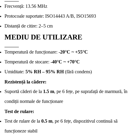
Frecvență: 13.56 MHz
Protocoale suportate: ISO14443 A/B, ISO15693
Distanță de citire: 2–5 cm
MEDIU DE UTILIZARE
Temperatură de funcționare:
-20°C ~ +55°C
Temperatură de stocare:
-40°C ~ +70°C
Umiditate:
5% RH – 95% RH
(fără condens)
Rezistență la cădere:
Suportă căderi de la
1.5 m
, pe 6 fețe, pe suprafață de marmură, în
condiții normale de funcționare
Test de rulare:
Test de rulare de la
0.5 m
, pe 6 fețe, dispozitivul continuă să
funcționeze stabil