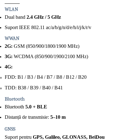
WLAN
Dual band
2.4 GHz / 5 GHz
Suport IEEE 802.11 ac/a/b/g/n/d/e/h/i/j/k/r/v
WWAN
2G:
GSM (850/900/1800/1900 MHz)
3G:
WCDMA (850/900/1900/2100 MHz)
4G:
FDD: B1 / B3 / B4 / B7 / B8 / B12 / B20
TDD: B38 / B39 / B40 / B41
Bluetooth
Bluetooth
5.0 + BLE
Distanță de transmisie:
5–10 m
GNSS
Suport pentru
GPS, Galileo, GLONASS, BeiDou