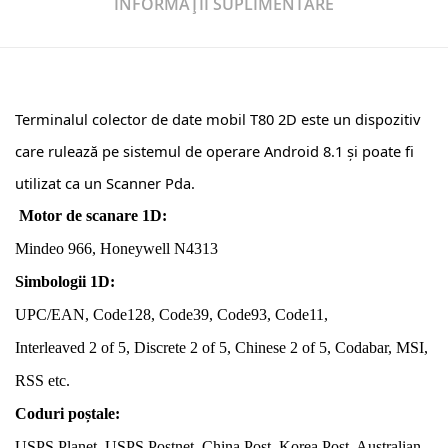
INFORMAȚII SUPLIMENTARE
Terminalul colector de date mobil T80 2D este un dispozitiv
care rulează pe sistemul de operare Android 8.1 și poate fi
utilizat ca un Scanner Pda.
Motor de scanare 1D:
Mindeo 966, Honeywell N4313
Simbologii 1D:
UPC/EAN, Code128, Code39, Code93, Code11,
Interleaved 2 of 5, Discrete 2 of 5, Chinese 2 of 5, Codabar, MSI,
RSS etc.
Coduri poștale:
USPS Planet, USPS Postnet, China Post, Korea Post, Australian