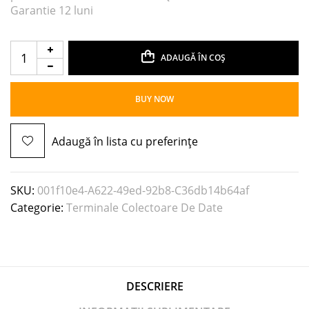
Garantie 12 luni
ADAUGĂ ÎN COȘ
BUY NOW
Adaugă în lista cu preferințe
SKU:
001f10e4-A622-49ed-92b8-C36db14b64af
Categorie:
Terminale Colectoare De Date
DESCRIERE