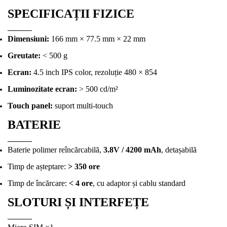
SPECIFICAȚII FIZICE
Dimensiuni:
166 mm × 77.5 mm × 22 mm
Greutate:
< 500 g
Ecran:
4.5 inch IPS color, rezoluție 480 × 854
Luminozitate ecran:
> 500 cd/m²
Touch panel:
suport multi-touch
BATERIE
Baterie polimer reîncărcabilă,
3.8V / 4200 mAh
, detașabilă
Timp de așteptare:
> 350 ore
Timp de încărcare:
< 4 ore
, cu adaptor și cablu standard
SLOTURI ȘI INTERFEȚE