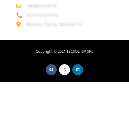
sales@tecsol.md
‎(+373) 22 02-44-66
Moldova, Chișinău, Alba Iulia 113
Copyright © 2021 TECSOL ISP SRL