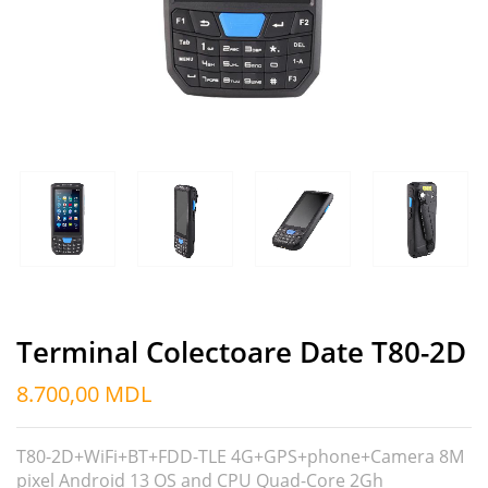
Terminal Colectoare Date T80-2D
8.700,00
MDL
T80-2D+WiFi+BT+FDD-TLE 4G+GPS+phone+Camera 8M
pixel Android 13 OS and CPU Quad-Core 2Gh