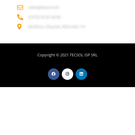
sales@tecsol.md
‎(+373) 22 02-44-66
Moldova, Chișinău, Alba Iulia 113
Copyright © 2021 TECSOL ISP SRL