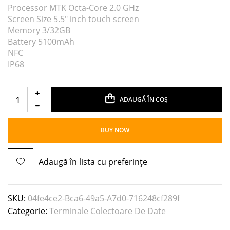
Processor MTK Octa-Core 2.0 GHz
Screen Size 5.5″ inch touch screen
Memory 3/32GB
Battery 5100mAh
NFC
IP68
ADAUGĂ ÎN COȘ
BUY NOW
Adaugă în lista cu preferințe
SKU:
04fe4ce2-Bca6-49a5-A7d0-716248cf289f
Categorie:
Terminale Colectoare De Date