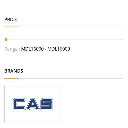
PRICE
Range :
MDL
16000
- MDL
16000
BRANDS