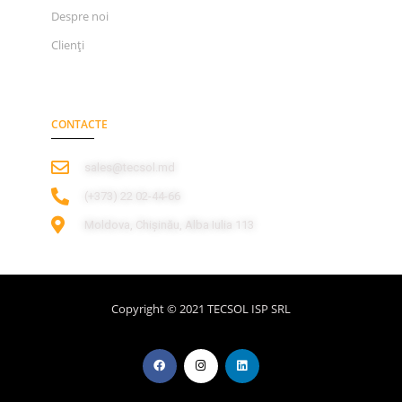
Despre noi
Clienți
CONTACTE
sales@tecsol.md
‎(+373) 22 02-44-66
Moldova, Chișinău, Alba Iulia 113
Copyright © 2021 TECSOL ISP SRL