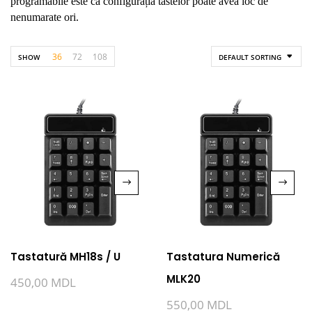
programabile este că configurația tastelor poate avea loc de
nenumarate ori.
36
72
108
SHOW
DEFAULT SORTING
Tastatură MH18s / U
Tastatura Numerică
MLK20
450,00
MDL
550,00
MDL