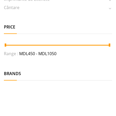
Cântare
PRICE
Range :
MDL
450
- MDL
1050
BRANDS