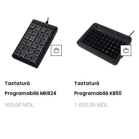
Tastatură
Tastatură
Programabilă MKB24
Programabilă KB50
900,00
MDL
1.050,00
MDL