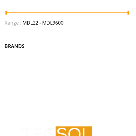
Range :
MDL
22
- MDL
9600
BRANDS