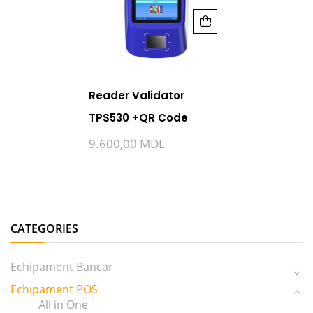
Reader Validator
TPS530 +QR Code
9.600,00
MDL
CATEGORIES
Echipament Bancar
Echipament POS
All in One