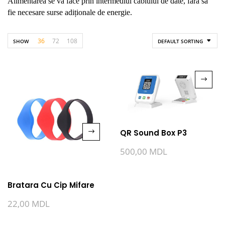
Alimentarea se va face prin intermediul cablului de date, fără să
fie necesare surse adiționale de energie.
36
72
108
SHOW
DEFAULT SORTING
QR Sound Box P3
500,00
MDL
Bratara Cu Cip Mifare
22,00
MDL