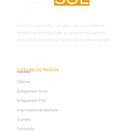
În portofoliul nostru, veți găsi cele mai moderne
echipamente comerciale și soluții retail, care vor
îmbunătăți activitatea companiei dumneavoastră!
CATEGORII DE PRODUSE
Cântare
Echipament fiscal
Echipament POS
Imprimante de etichete
Scanere
Terminale