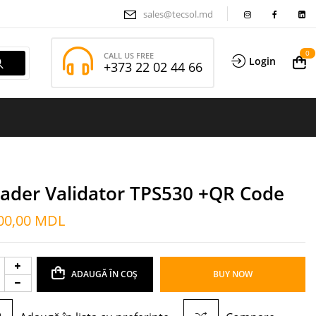
sales@tecsol.md
0
CALL US FREE
Login
+373 22 02 44 66
ader Validator TPS530 +QR Code
00,00
MDL
ADAUGĂ ÎN COȘ
BUY NOW