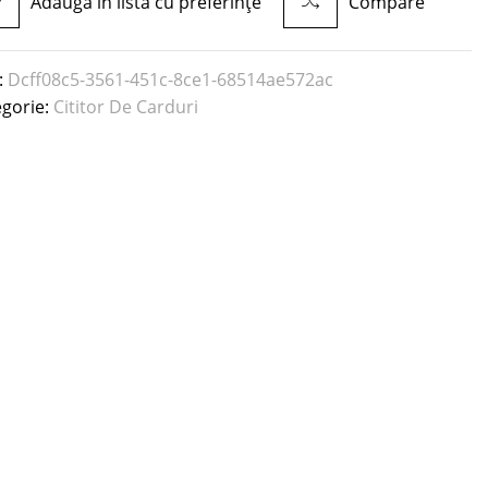
Adaugă în lista cu preferințe
Compare
:
Dcff08c5-3561-451c-8ce1-68514ae572ac
egorie:
Cititor De Carduri