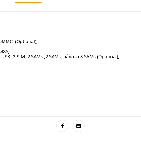
eMMC (Optional);
S485;
o USB ,2 SIM, 2 SAMs ,2 SAMs, până la 8 SAMs (Opțional);