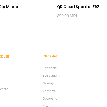
Cip Mifare
QR Cloud Speaker F92
850,00
MDL
INFORMAȚII
RODUSE
Principala
Echipament
Noutăți
ichete
Contacte
Despre noi
Clienți