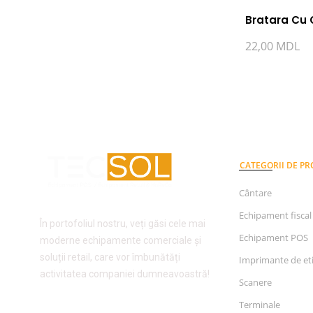
Bratara Cu 
22,00
MDL
CATEGORII DE P
Cântare
Echipament fiscal
În portofoliul nostru, veți găsi cele mai
Echipament POS
moderne echipamente comerciale și
soluții retail, care vor îmbunătăți
Imprimante de et
activitatea companiei dumneavoastră!
Scanere
Terminale