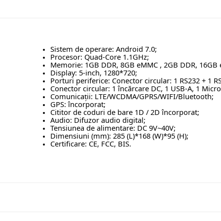
Sistem de operare: Android 7.0;
Procesor: Quad-Core 1.1GHz;
Memorie: 1GB DDR, 8GB eMMC , 2GB DDR, 16GB 
Display: 5-inch, 1280*720;
Porturi periferice: Conector circular: 1 RS232 + 1 R
Conector circular: 1 încărcare DC, 1 USB-A, 1 Micr
Comunicații: LTE/WCDMA/GPRS/WIFI/Bluetooth;
GPS: încorporat;
Cititor de coduri de bare 1D / 2D încorporat;
Audio: Difuzor audio digital;
Tensiunea de alimentare: DC 9V~40V;
Dimensiuni (mm): 285 (L)*168 (W)*95 (H);
Certificare: CE, FCC, BIS.