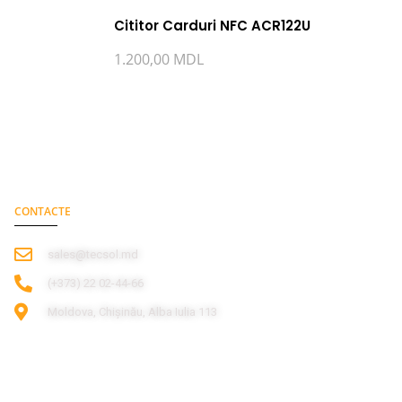
Cititor Carduri NFC ACR122U
1.200,00
MDL
CONTACTE
sales@tecsol.md
‎(+373) 22 02-44-66
Moldova, Chișinău, Alba Iulia 113