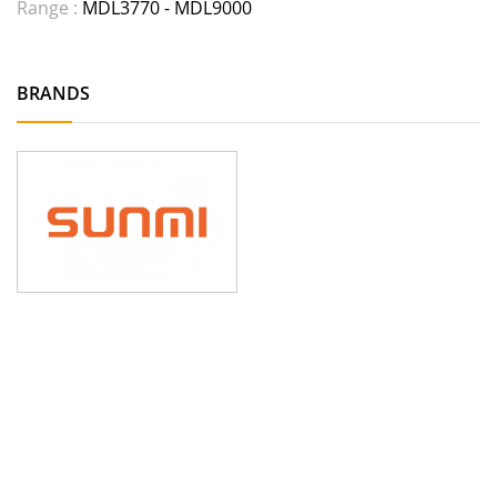
Range :
MDL
3770
- MDL
9000
BRANDS