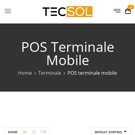
0
POS Terminale
Mobile
Home
Terminale
POS terminale mobile
36
72
108
SHOW
DEFAULT SORTING