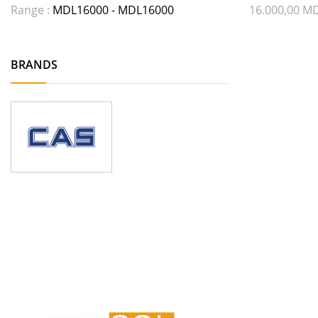
Range :
MDL
16000
- MDL
16000
16.000,00
M
BRANDS