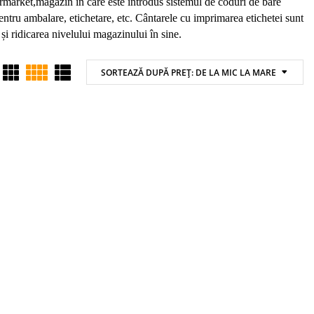
rmarket,magazin în care este introdus sistemul de coduri de bare
 pentru ambalare, etichetare, etc. Cântarele cu imprimarea etichetei sunt
 și ridicarea nivelului magazinului în sine.
SORTEAZĂ DUPĂ PREȚ: DE LA MIC LA MARE