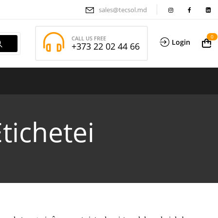
sales@tecsol.md
0
CALL US FREE
Login
+373 22 02 44 66
tichetei