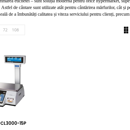
imarea etichetei – sunt soluția modernă pentru orice hypermarket, supe
Astfel de cântare sunt utilizate atât pentru cântărirea mărfurilor, cât și
eală de a îmbunătăți calitatea și viteza serviciului pentru clienți, precum
72
108
 CL3000-15P