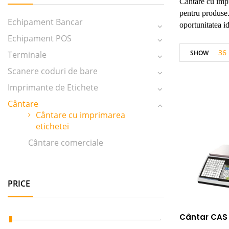
Cântare cu impr
pentru produse. 
Echipament Bancar
oportunitatea id
Echipament POS
36
SHOW
Terminale
Scanere coduri de bare
Imprimante de Etichete
Cântare
Cântare cu imprimarea
etichetei
Cântare comerciale
PRICE
Cântar CAS