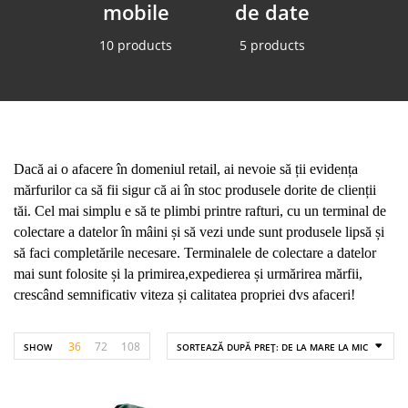
mobile
de date
10 products
5 products
Dacă ai o afacere în domeniul retail, ai nevoie să ții evidența
mărfurilor ca să fii sigur că ai în stoc produsele dorite de clienții
tăi. Cel mai simplu e să te plimbi printre rafturi, cu un terminal de
colectare a datelor în mâini și să vezi unde sunt produsele lipsă și
să faci completările necesare. Terminalele de colectare a datelor
mai sunt folosite și la primirea,expedierea și urmărirea mărfii,
crescând semnificativ viteza și calitatea propriei dvs afaceri!
36
72
108
SHOW
SORTEAZĂ DUPĂ PREȚ: DE LA MARE LA MIC