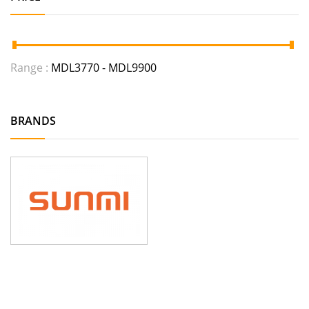
Range :
MDL
3770
- MDL
9900
BRANDS