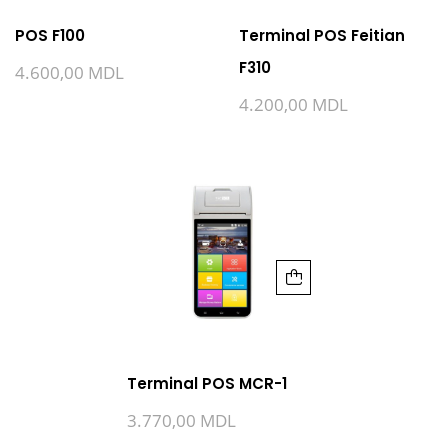
POS F100
Terminal POS Feitian
F310
4.600,00
MDL
4.200,00
MDL
Terminal POS MCR-1
3.770,00
MDL