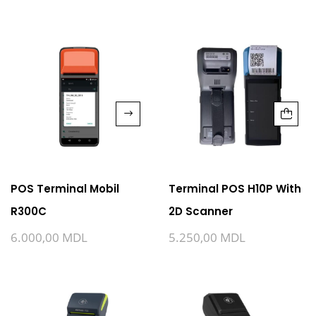
POS Terminal Mobil
Terminal POS H10P With
R300C
2D Scanner
6.000,00
MDL
5.250,00
MDL