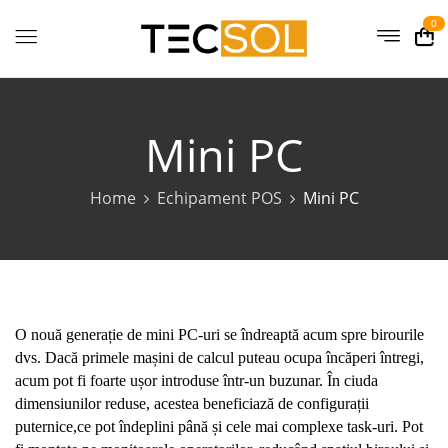
0
Mini PC
Home
Echipament POS
Mini PC
O nouă generație de mini PC-uri se îndreaptă acum spre birourile
dvs. Dacă primele mașini de calcul puteau ocupa încăperi întregi,
acum pot fi foarte ușor introduse într-un buzunar. În ciuda
dimensiunilor reduse, acestea beneficiază de configurații
puternice,ce pot îndeplini până și cele mai complexe task-uri. Pot