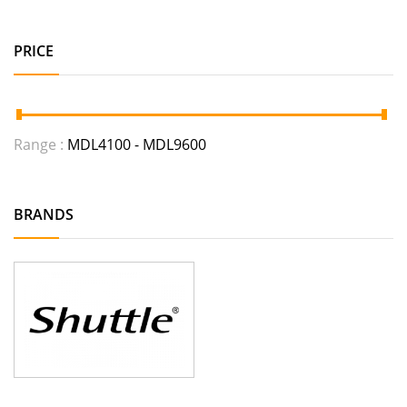
PRICE
Range :
MDL
4100
- MDL
9600
BRANDS