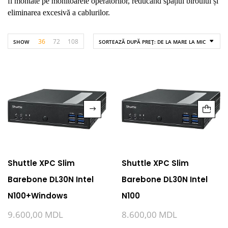
fi montate pe monitoarele operatorilor, reducând spațiul biroului și
eliminarea excesivă a cablurilor.
36
72
108
SHOW
SORTEAZĂ DUPĂ PREȚ: DE LA MARE LA MIC
Shuttle XPC Slim
Shuttle XPC Slim
Barebone DL30N Intel
Barebone DL30N Intel
N100+Windows
N100
9.600,00
MDL
8.600,00
MDL