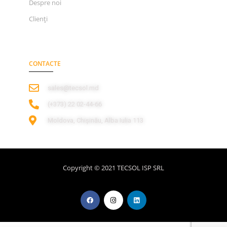
Despre noi
Clienți
CONTACTE
sales@tecsol.md
‎(+373) 22 02-44-66
Moldova, Chișinău, Alba Iulia 113
Copyright © 2021 TECSOL ISP SRL