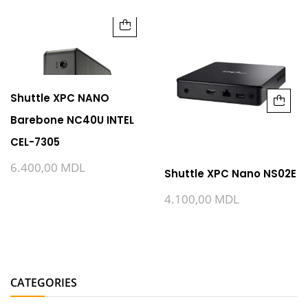
Shuttle XPC NANO
Barebone NC40U INTEL
CEL-7305
6.400,00
MDL
Shuttle XPC Nano NS02E
4.100,00
MDL
CATEGORIES