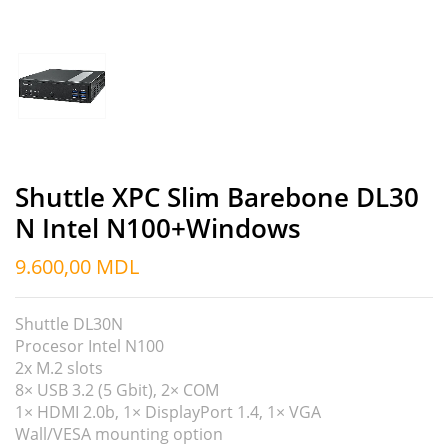
Shuttle XPC Slim Barebone DL30
N Intel N100+Windows
9.600,00
MDL
Shuttle DL30N
Procesor Intel N100
2x M.2 slots
8× USB 3.2 (5 Gbit), 2× COM
1× HDMI 2.0b, 1× DisplayPort 1.4, 1× VGA
Wall/VESA mounting option