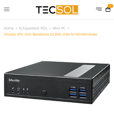
0
Home
Echipament POS
Mini PC
Shuttle XPC slim Barebone DL30N Intel N100+Windows