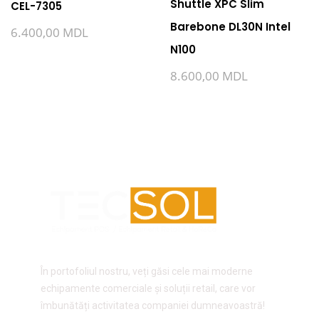
Shuttle XPC Slim
CEL-7305
Barebone DL30N Intel
6.400,00
MDL
N100
8.600,00
MDL
În portofoliul nostru, veți găsi cele mai moderne
echipamente comerciale și soluții retail, care vor
îmbunătăți activitatea companiei dumneavoastră!