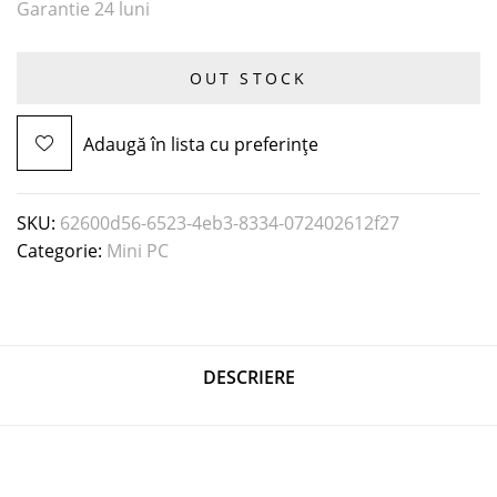
Garantie 24 luni
OUT STOCK
Adaugă în lista cu preferințe
SKU:
62600d56-6523-4eb3-8334-072402612f27
Categorie:
Mini PC
DESCRIERE