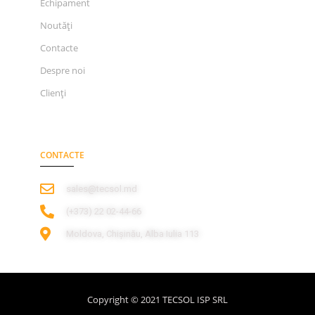
Echipament
Noutăți
Contacte
Despre noi
Clienți
CONTACTE
sales@tecsol.md
‎(+373) 22 02-44-66
Moldova, Chișinău, Alba Iulia 113
Copyright © 2021 TECSOL ISP SRL