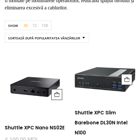
fi montate pe monitoarele operatorilor, reducând spațiul biroului și
eliminarea excesivă a cablurilor.
36
72
108
SHOW
SORTEAZĂ DUPĂ POPULARITATEA VÂNZĂRILOR
Shuttle XPC Slim
Barebone DL30N Intel
Shuttle XPC Nano NS02E
N100
4.100,00
MDL