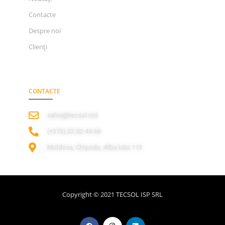
Contacte
Despre noi
Clienți
CONTACTE
sales@tecsol.md
‎(+373) 22 02-44-66
Moldova, Chișinău, Alba Iulia 113
Copyright © 2021 TECSOL ISP SRL