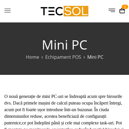
0
Mini PC
Home
Echipament POS
Mini PC
O nouă generație de mini PC-uri se îndreaptă acum spre birourile
dvs. Dacă primele mașini de calcul puteau ocupa încăperi întregi,
acum pot fi foarte ușor introduse într-un buzunar. În ciuda
dimensiunilor reduse, acestea beneficiază de configurații
puternice,ce pot îndeplini până și cele mai complexe task-uri. Pot