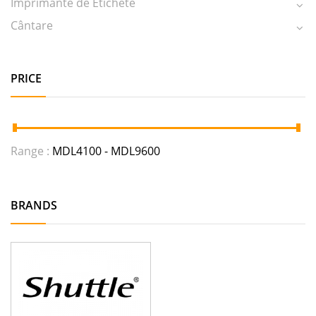
Imprimante de Etichete
Cântare
PRICE
Range :
MDL
4100
- MDL
9600
BRANDS