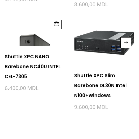
8.600,00
MDL
Shuttle XPC NANO
Barebone NC40U INTEL
Shuttle XPC Slim
CEL-7305
Barebone DL30N Intel
6.400,00
MDL
N100+Windows
9.600,00
MDL