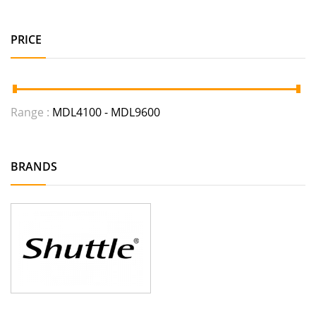
PRICE
Range :
MDL
4100
- MDL
9600
BRANDS