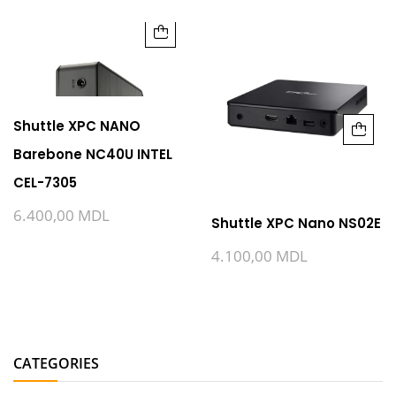
Shuttle XPC NANO
Barebone NC40U INTEL
CEL-7305
6.400,00
MDL
Shuttle XPC Nano NS02E
4.100,00
MDL
CATEGORIES