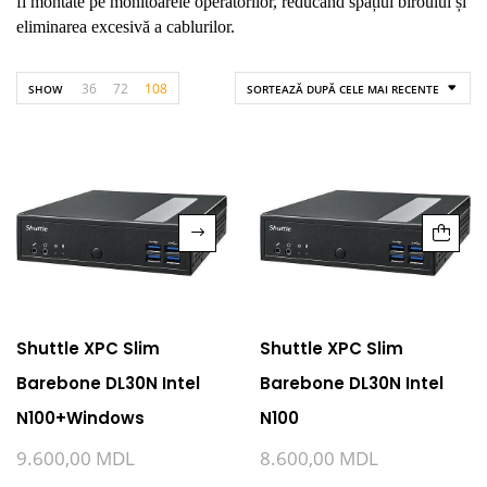
fi montate pe monitoarele operatorilor, reducând spațiul biroului și
eliminarea excesivă a cablurilor.
36
72
108
SHOW
SORTEAZĂ DUPĂ CELE MAI RECENTE
Shuttle XPC Slim
Shuttle XPC Slim
Barebone DL30N Intel
Barebone DL30N Intel
N100+Windows
N100
9.600,00
MDL
8.600,00
MDL