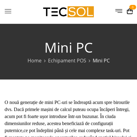
0
Mini PC
Home
Echipament POS
Mini PC
O nouă generație de mini PC-uri se îndreaptă acum spre birourile
dvs. Dacă primele mașini de calcul puteau ocupa încăperi întregi,
acum pot fi foarte ușor introduse într-un buzunar. În ciuda
dimensiunilor reduse, acestea beneficiază de configurații
puternice,ce pot îndeplini până și cele mai complexe task-uri. Pot