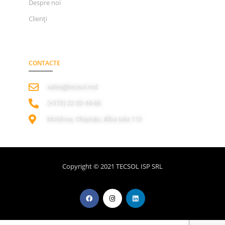
Despre noi
Clienți
CONTACTE
sales@tecsol.md
‎(+373) 22 02-44-66
Moldova, Chișinău, Alba Iulia 113
Copyright © 2021 TECSOL ISP SRL