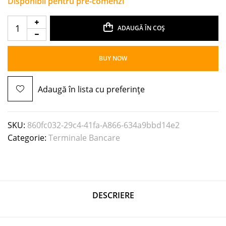
Disponibil pentru pre-comenzi
ADAUGĂ ÎN COȘ
BUY NOW
Adaugă în lista cu preferințe
SKU:
860fc032-29c4-41fa-A866-634a9bbd14e2
Categorie:
Terminale Bancare
DESCRIERE