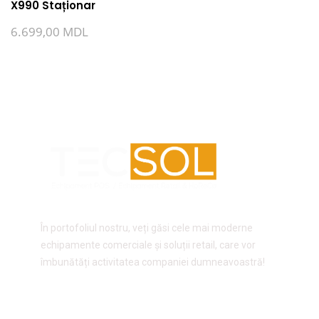
X990 Staționar
6.699,00
MDL
În portofoliul nostru, veți găsi cele mai moderne
echipamente comerciale și soluții retail, care vor
îmbunătăți activitatea companiei dumneavoastră!