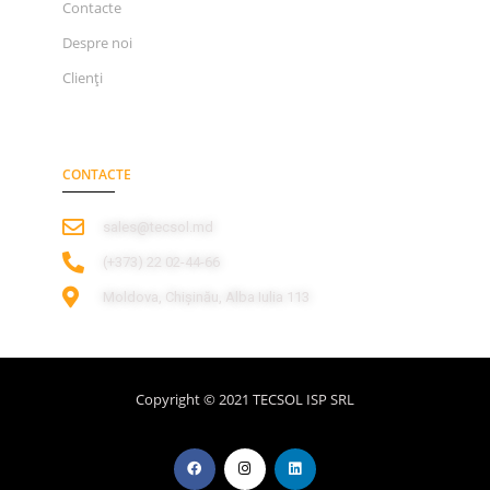
Contacte
Despre noi
Clienți
CONTACTE
sales@tecsol.md
‎(+373) 22 02-44-66
Moldova, Chișinău, Alba Iulia 113
Copyright © 2021 TECSOL ISP SRL