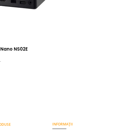
 Nano NS02E
L
INFORMAȚII
RODUSE