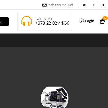
sales@tecsol.md
0
CALL US FREE
Login
+373 22 02 44 66