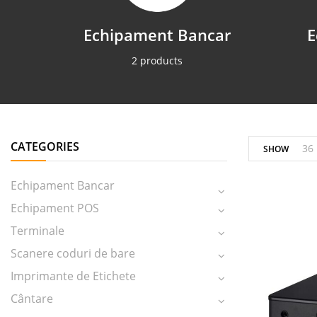
Echipament Bancar
E
2 products
CATEGORIES
36
SHOW
Echipament Bancar
Echipament POS
Terminale
Scanere coduri de bare
Imprimante de Etichete
Cântare