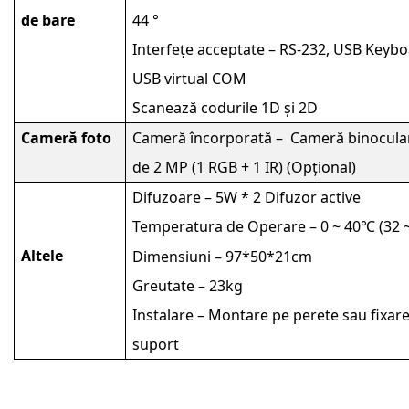
de bare
44 °
Interfețe acceptate – RS-232, USB Keybo
USB virtual COM
Scanează codurile 1D și 2D
Cameră foto
Cameră încorporată – Cameră binocul
de 2 MP (1 RGB + 1 IR) (Opțional)
Difuzoare – 5W * 2 Difuzor active
Temperatura de Operare – 0 ~ 40
(32 
℃
Altele
Dimensiuni – 97*50*21cm
Greutate – 23kg
Instalare – Montare pe perete sau fixar
suport