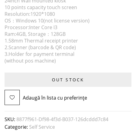
24inch Wall mounted kiosk
10 points capacity touch screen
Resolution:1920*1080
OS：Windows 10(not license version)
Processor:Inter Core I3
Ram:4GB, Storage：128GB
1.58mm Thermal receipt printer
2.Scanner (barcode & QR code)
3.Holder for payment terminal
(without pos machine)
OUT STOCK
Adaugă în lista cu preferințe
SKU:
8877f961-Df98-4f3d-B037-126dcddd7c84
Categorie:
Self Service