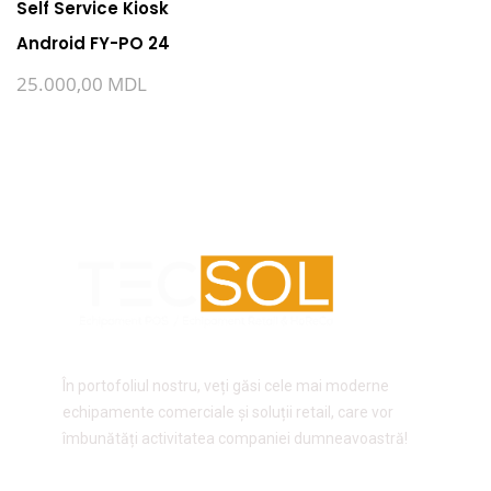
Self Service Kiosk
Android FY-PO 24
25.000,00
MDL
În portofoliul nostru, veți găsi cele mai moderne
echipamente comerciale și soluții retail, care vor
îmbunătăți activitatea companiei dumneavoastră!