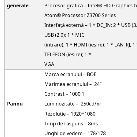
generale
Procesor grafică – Intel® HD Graphics fo
Atom® Processor Z3700 Series
Interfață externă – 1 * DC_IN; 2 * USB (3.
USB (2.0); 1 * MIC
(intrare); 1 * HDMI (ieșire): 1 * LAN_RJ; 1
TELEFON (ieșire); 1 *
VGA
Marca ecranului – BOE
Marimea ecranului – 24’’
Contrast – 1000:1
Panou
Luminozitate – 250cd/
㎡
Rezoluţie – 1920*1080
Timp de răspuns – 8ms
Unghi de vedere – 178/178