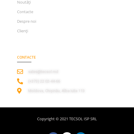
Noutăți
Contacte
Despre noi
Clienți
CONTACTE
sales@tecsol.md
‎(+373) 22 02-44-66
Moldova, Chișinău, Alba Iulia 113
Copyright © 2021 TECSOL ISP SRL