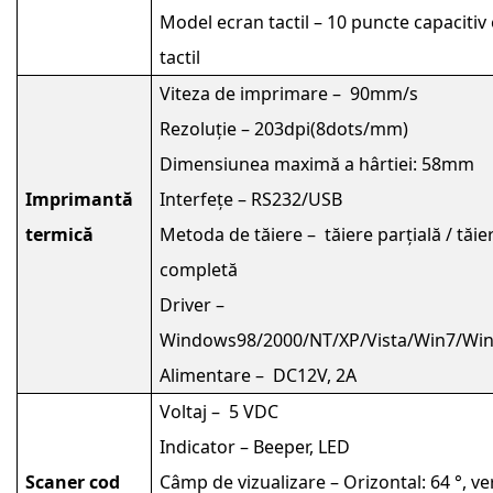
Model ecran tactil – 10 puncte capacitiv
tactil
Viteza de imprimare – 90mm/s
Rezoluţie – 203dpi(8dots/mm)
Dimensiunea maximă a hârtiei: 58mm
Imprimantă
Interfețe – RS232/USB
termică
Metoda de tăiere – tăiere parțială / tăie
completă
Driver –
Windows98/2000/NT/XP/Vista/Win7/Win
Alimentare – DC12V, 2A
Voltaj – 5 VDC
Indicator – Beeper, LED
Scaner cod
Câmp de vizualizare – Orizontal: 64 °, ver