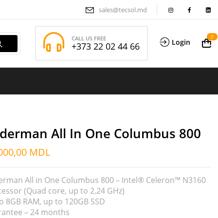
sales@tecsol.md
0
CALL US FREE
Login
+373 22 02 44 66
derman All In One Columbus 800
000,00
MDL
erman All in One Columbus 800 – Intel® Celeron™ N3160
essor (Quad core, up to 2.24 GHz)
to 8GB RAM, up to 120GB SSD
rantee – 24 months