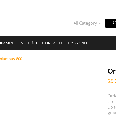
All Category
IPAMENT
NOUTĂȚI
CONTACTE
DESPRE NOI
Columbus 800
Or
25.
Ord
proc
up 
gua