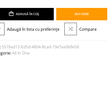
ADAUGĂ ÎN COȘ
BUY NOW
Adaugă în lista cu preferințe
Compare
:
5578ad12-Ed5d-4804-Bcad-79e7aa068e58
egorie:
All In One