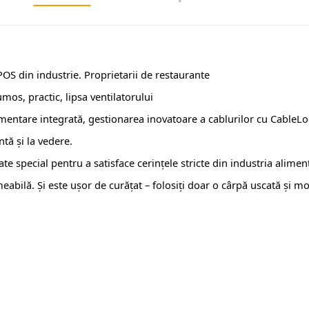
OS din industrie. Proprietarii de restaurante
umos, practic, lipsa ventilatorului
limentare integrată, gestionarea inovatoare a cablurilor cu CableL
ntă și la vedere.
special pentru a satisface cerințele stricte din industria aliment
eabilă. Și este ușor de curățat – folosiți doar o cârpă uscată și m