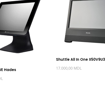
Shuttle All In One X50V9U3
17.000,00
MDL
JWE Hades
DL