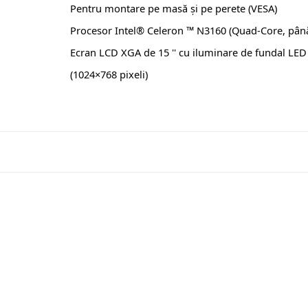
Pentru montare pe masă și pe perete (VESA)
Procesor Intel® Celeron ™ N3160 (Quad-Core, până
Ecran LCD XGA de 15 '' cu iluminare de fundal LED ș
(1024×768 pixeli)