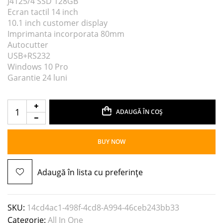
J4125/4 SSD 128GB
Ecran tactil 14 inch
10.1 inch customer display
Imprimanta incorporata 80mm
Autocutter
USB+RS232
Windows 10 Pro
Garantie 24 luni
ADAUGĂ ÎN COȘ
BUY NOW
Adaugă în lista cu preferințe
SKU:
14cd4ac1-498f-4cd8-A994-46ceb243bb33
Categorie:
All In One