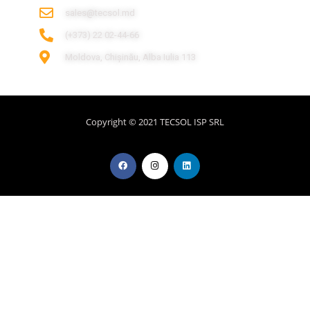
sales@tecsol.md
‎(+373) 22 02-44-66
Moldova, Chișinău, Alba Iulia 113
Copyright © 2021 TECSOL ISP SRL