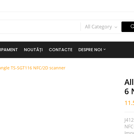
All Category
IPAMENT
NOUTĂȚI
CONTACTE
DESPRE NOI
cangle TS-SGT116 NFC/2D scanner
Al
6 
11.
J41
NFC
Imp