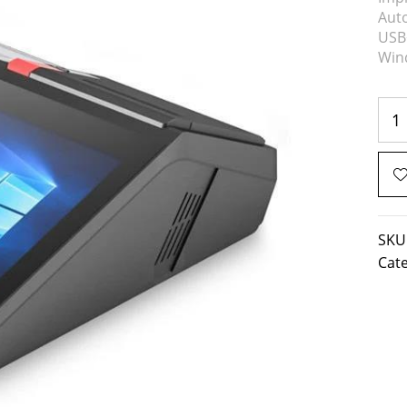
Aut
USB
Win
SKU
Cat