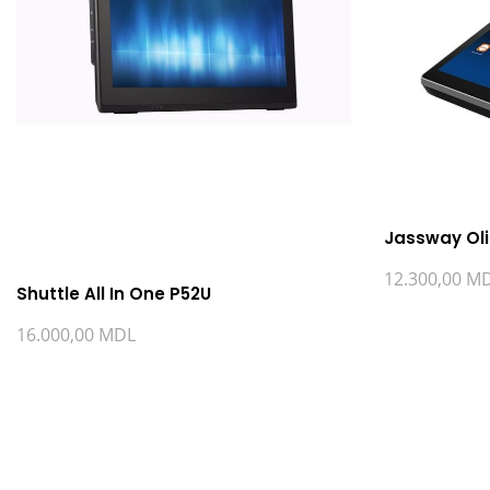
Jassway Ol
12.300,00
M
Shuttle All In One P52U
16.000,00
MDL