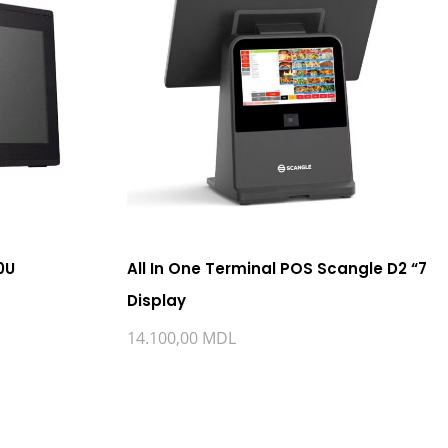
0U
All In One Terminal POS Scangle D2 “7
Display
14.100,00
MDL