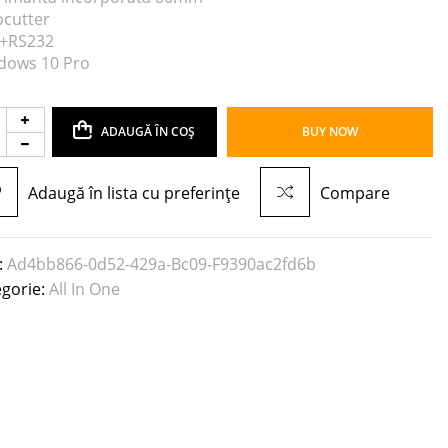
ocutter
+RS232
dows 10 Pro
ADAUGĂ ÎN COȘ
BUY NOW
Adaugă în lista cu preferințe
Compare
:
Ad4bb866-0d52-429a-Bc09-F9390ac2fd6b
egorie:
All In One