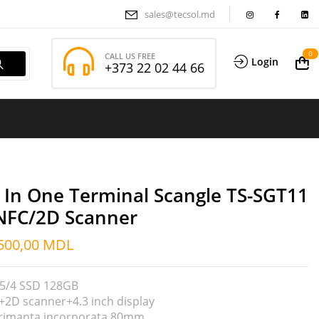
sales@tecsol.md
0
CALL US FREE
Login
+373 22 02 44 66
l In One Terminal Scangle TS-SGT11
NFC/2D Scanner
500,00
MDL
25/4 SSD 128GB
+2D scanner+4.3 inch display
rimanta incorporata 80mm