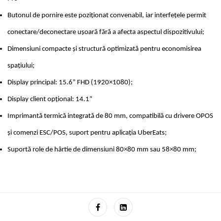
Butonul de pornire este poziționat convenabil, iar interfețele permit
conectare/deconectare ușoară fără a afecta aspectul dispozitivului;
Dimensiuni compacte și structură optimizată pentru economisirea
spațiului;
Display principal: 15.6” FHD (1920×1080);
Display client opțional: 14.1”
Imprimantă termică integrată de 80 mm, compatibilă cu drivere OPOS
și comenzi ESC/POS, suport pentru aplicația UberEats;
Suportă role de hârtie de dimensiuni 80×80 mm sau 58×80 mm;