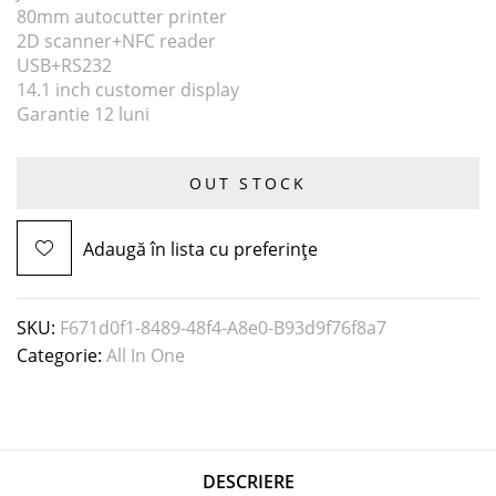
80mm autocutter printer
2D scanner+NFC reader
USB+RS232
14.1 inch customer display
Garantie 12 luni
OUT STOCK
Adaugă în lista cu preferințe
SKU:
F671d0f1-8489-48f4-A8e0-B93d9f76f8a7
Categorie:
All In One
DESCRIERE