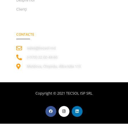
Clienți
CONTACTE
sales@tecsol.md
‎(+373) 22 02-44-66
Moldova, Chișinău, Alba Iulia 113
Copyright © 2021 TECSOL ISP SRL