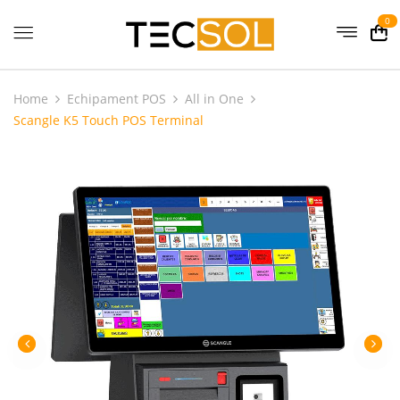
0
Home
Echipament POS
All in One
Scangle K5 Touch POS Terminal