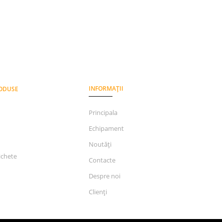
INFORMAȚII
RODUSE
Principala
Echipament
Noutăți
ichete
Contacte
Despre noi
Clienți