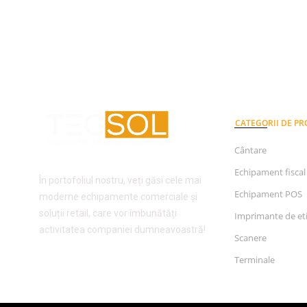
CATEGORII DE P
Cântare
Echipament fiscal
În portofoliul nostru, veți găsi cele mai
Echipament POS
moderne echipamente comerciale și
soluții retail, care vor îmbunătăți
Imprimante de et
activitatea companiei dumneavoastră!
Scanere
Terminale