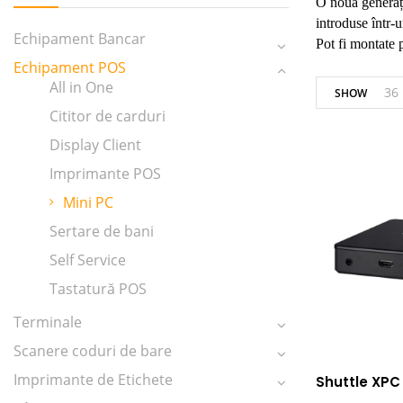
O nouă generați
introduse într-
Echipament Bancar
Pot fi montate 
Echipament POS
All in One
36
SHOW
Cititor de carduri
Display Client
Imprimante POS
Mini PC
Sertare de bani
Self Service
Tastatură POS
Terminale
Scanere coduri de bare
Imprimante de Etichete
Shuttle XPC