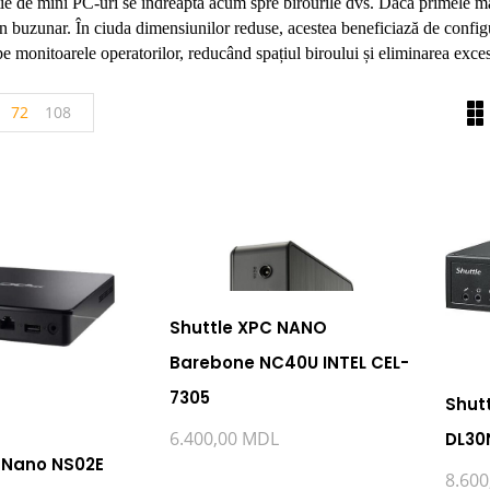
e de mini PC-uri se îndreaptă acum spre birourile dvs. Dacă primele maș
un buzunar. În ciuda dimensiunilor reduse, acestea beneficiază de configu
pe monitoarele operatorilor, reducând spațiul biroului și eliminarea exces
72
108
Shuttle XPC NANO
Barebone NC40U INTEL CEL-
7305
Shut
6.400,00
MDL
DL30N
 Nano NS02E
8.60