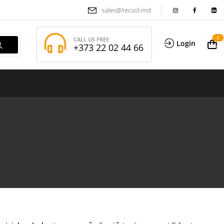
sales@tecsol.md
0
CALL US FREE
Login
+373 22 02 44 66