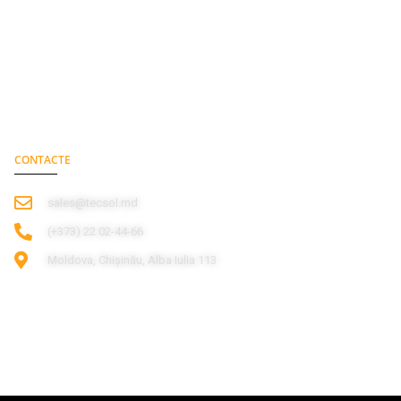
CONTACTE
sales@tecsol.md
‎(+373) 22 02-44-66
Moldova, Chișinău, Alba Iulia 113