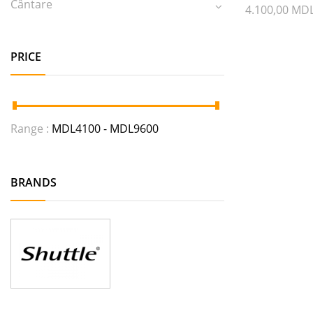
Cântare
4.100,00
MD
PRICE
Range :
MDL
4100
- MDL
9600
BRANDS