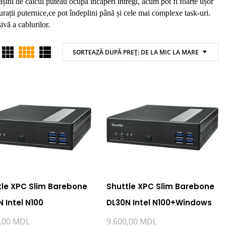
ini de calcul puteau ocupa încăperi întregi, acum pot fi foarte ușor
rații puternice,ce pot îndeplini până și cele mai complexe task-uri.
ivă a cablurilor.
SORTEAZĂ DUPĂ PREȚ: DE LA MIC LA MARE
tle XPC Slim Barebone
Shuttle XPC Slim Barebone
 Intel N100
DL30N Intel N100+Windows
0,00
MDL
9.600,00
MDL