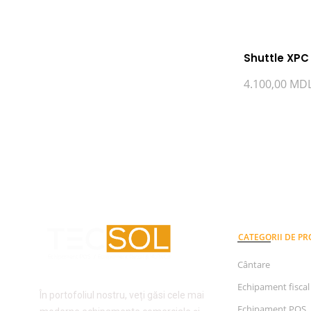
Shuttle XPC
4.100,00
MD
CATEGORII DE P
Cântare
Echipament fiscal
În portofoliul nostru, veți găsi cele mai
Echipament POS