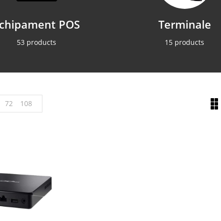
chipament POS
Terminale
53 products
15 products
72
108