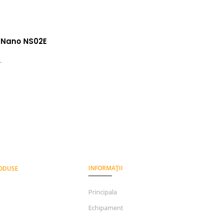
 Nano NS02E
L
INFORMAȚII
RODUSE
Principala
Echipament