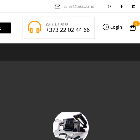
sales@tecsol.md
0
CALL US FREE
Login
+373 22 02 44 66