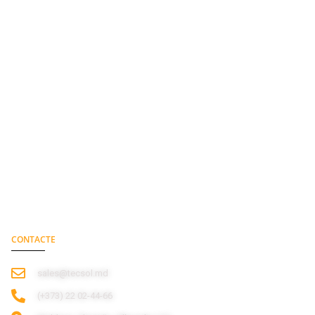
CONTACTE
sales@tecsol.md
‎(+373) 22 02-44-66