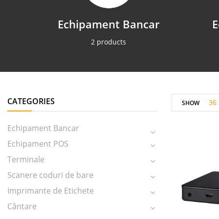
Echipament Bancar
E
2 products
CATEGORIES
36
SHOW
Echipament Bancar
Echipament POS
Terminale
Scanere coduri de bare
Imprimante de Etichete
Cântare