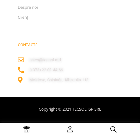
Despre noi
Clienți
CONTACTE
sales@tecsol.md
‎(+373) 22 02-44-66
Moldova, Chișinău, Alba Iulia 113
Copyright © 2021 TECSOL ISP SRL