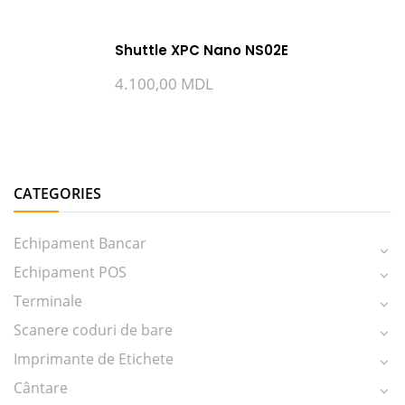
Shuttle XPC Nano NS02E
4.100,00
MDL
CATEGORIES
Echipament Bancar
Echipament POS
Terminale
Scanere coduri de bare
Imprimante de Etichete
Cântare