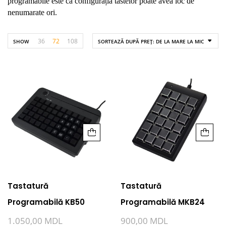
programabile este că configurația tastelor poate avea loc de
nenumarate ori.
36
72
108
SHOW
SORTEAZĂ DUPĂ PREȚ: DE LA MARE LA MIC
Tastatură
Tastatură
Programabilă KB50
Programabilă MKB24
1.050,00
MDL
900,00
MDL