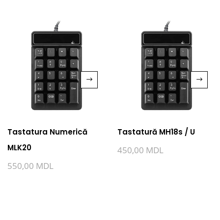
Tastatura Numerică
Tastatură MH18s / U
MLK20
450,00
MDL
550,00
MDL