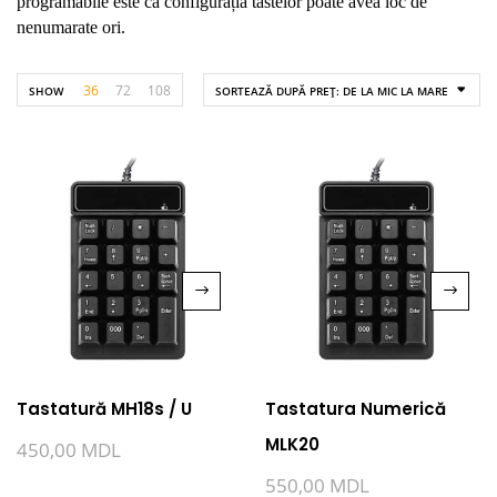
programabile este că configurația tastelor poate avea loc de
nenumarate ori.
36
72
108
SHOW
SORTEAZĂ DUPĂ PREȚ: DE LA MIC LA MARE
Tastatură MH18s / U
Tastatura Numerică
MLK20
450,00
MDL
550,00
MDL