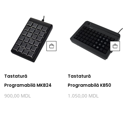
Tastatură
Tastatură
Programabilă MKB24
Programabilă KB50
900,00
MDL
1.050,00
MDL