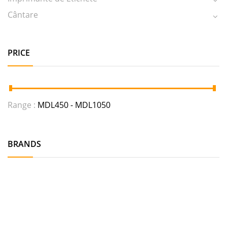
Cântare
PRICE
Range :
MDL
450
- MDL
1050
BRANDS