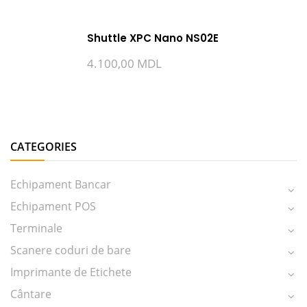
Shuttle XPC Nano NS02E
4.100,00
MDL
CATEGORIES
Echipament Bancar
Echipament POS
Terminale
Scanere coduri de bare
Imprimante de Etichete
Cântare