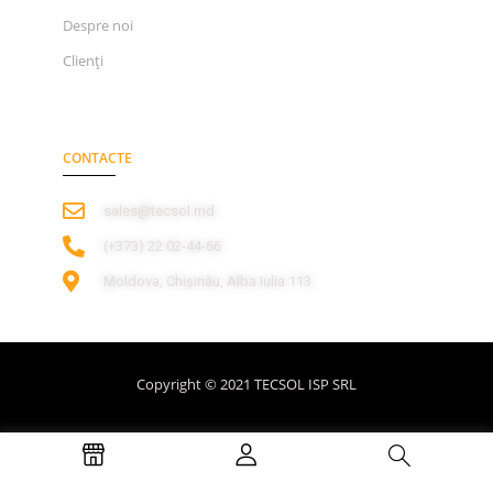
Despre noi
Clienți
CONTACTE
sales@tecsol.md
‎(+373) 22 02-44-66
Moldova, Chișinău, Alba Iulia 113
Copyright © 2021 TECSOL ISP SRL