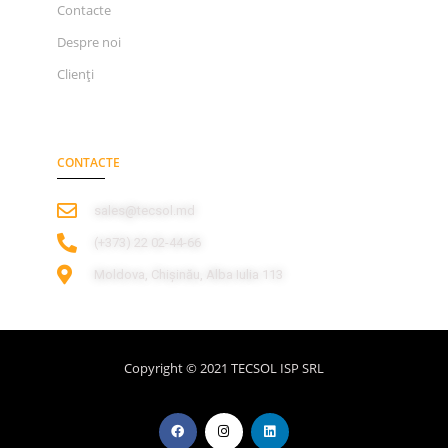
Contacte
Despre noi
Clienți
CONTACTE
sales@tecsol.md
‎(+373) 22 02-44-66
Moldova, Chișinău, Alba Iulia 113
Copyright © 2021 TECSOL ISP SRL