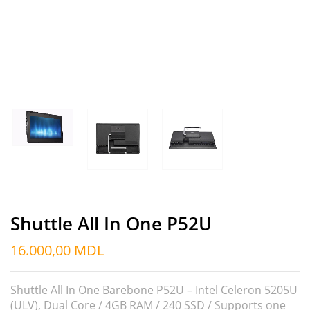
Shuttle All In One P52U
16.000,00
MDL
Shuttle All In One Barebone P52U – Intel Celeron 5205U
(ULV), Dual Core / 4GB RAM / 240 SSD / Supports one