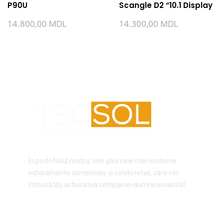
P90U
Scangle D2 “10.1 Display
14.800,00
MDL
14.300,00
MDL
În portofoliul nostru, veți găsi cele mai moderne
echipamente comerciale și soluții retail, care vor
îmbunătăți activitatea companiei dumneavoastră!