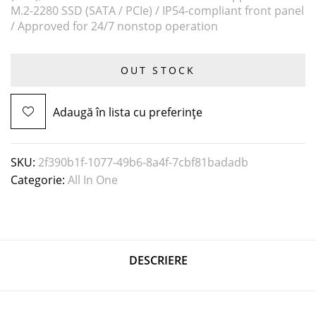
M.2-2280 SSD (SATA / PCIe) / IP54-compliant front panel
/ Approved for 24/7 nonstop operation
OUT STOCK
Adaugă în lista cu preferințe
SKU:
2f390b1f-1077-49b6-8a4f-7cbf81badadb
Categorie:
All In One
DESCRIERE