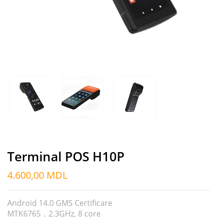
Terminal POS H10P
4.600,00
MDL
Android 14.0 GMS Certificare
MTK6765，2.3GHz, 8 core