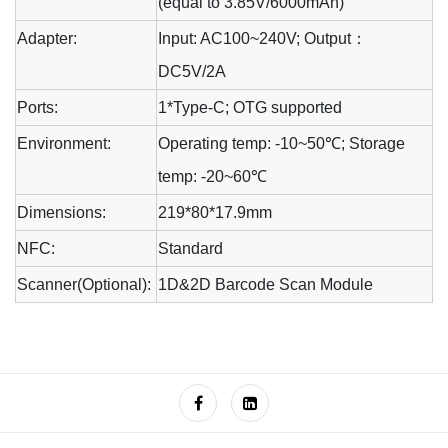
(equal to 3.85V/6000mAh)
Adapter:
Input: AC100~240V; Output
：
DC5V/2A
Ports:
1*Type-C; OTG supported
Environment:
Operating temp: -10~50
℃
; Storage
temp: -20~60
℃
Dimensions:
219*80*17.9mm
NFC:
Standard
Scanner(Optional):
1D&2D Barcode Scan Module