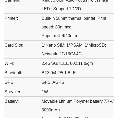
Camera:
Rear: 5.0MP Auto Focus ; with Flash
LED ; Support 1D/2D
Printer:
Built-in 58mm thermal printer; Print
speed: 80mm/s;
Paper roll: Φ40mm
Card Slot:
1*Nano SIM; 1*PSAM; 1*MicroSD;
Network: 2G&3G&4G
WIFI:
2.4G/5G; IEEE 802.11 b/g/n
Bluetooth:
BT3.0/4.2/5.1 BLE
GPS:
GPS, AGPS
Speaker:
1W
Battery:
Movable Lithium Polymer battery 7.7V/
3000mAh