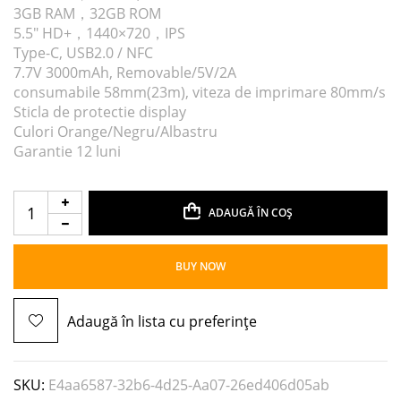
3GB RAM，32GB ROM
5.5″ HD+，1440×720，IPS
Type-C, USB2.0 / NFC
7.7V 3000mAh, Removable/5V/2A
consumabile 58mm(23m), viteza de imprimare 80mm/s
Sticla de protectie display
Culori Orange/Negru/Albastru
Garantie 12 luni
ADAUGĂ ÎN COȘ
BUY NOW
Adaugă în lista cu preferințe
SKU:
E4aa6587-32b6-4d25-Aa07-26ed406d05ab