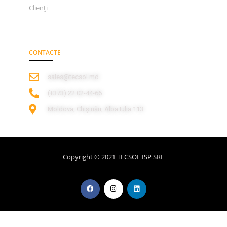
Clienți
CONTACTE
sales@tecsol.md
‎(+373) 22 02-44-66
Moldova, Chișinău, Alba Iulia 113
Copyright © 2021 TECSOL ISP SRL