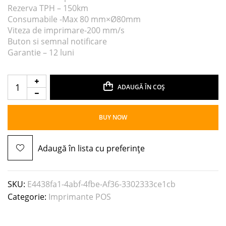
Rezerva TPH – 150km
Consumabile -Max 80 mm×Ø80mm
Viteza de imprimare-200 mm/s
Buton si semnal notificare
Garantie – 12 luni
ADAUGĂ ÎN COȘ
BUY NOW
Adaugă în lista cu preferințe
SKU:
E4438fa1-4abf-4fbe-Af36-3302333ce1cb
Categorie:
Imprimante POS