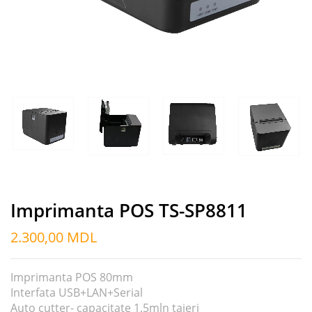
Imprimanta POS TS-SP8811
2.300,00
MDL
Imprimanta POS 80mm
Interfata USB+LAN+Serial
Auto cutter- capacitate 1.5mln taieri