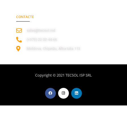
CONTACTE
sales@tecsol.md
‎(+373) 22 02-44-66
Moldova, Chișinău, Alba Iulia 113
Copyright © 2021 TECSOL ISP SRL