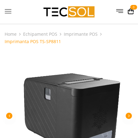
0
Home
Echipament POS
Imprimante POS
Imprimanta POS TS-SP8811