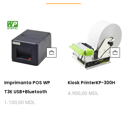
Imprimanta POS WP
Kiosk PrinterKP-300H
T3K USB+Bluetooth
4.900,00
MDL
1.100,00
MDL