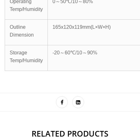
Operating
0
～
50
℃
/10
～
80%
Temp/Humidity
Outline
165x120x119mm(L×W×H)
Dimension
Storage
-20
～
60
℃
/10
～
90%
Temp/Humidity
RELATED PRODUCTS