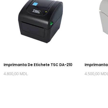
Imprimanta De Etichete TSC DA-210
Imprimanta 
4.800,00
MDL
4.500,00
MD