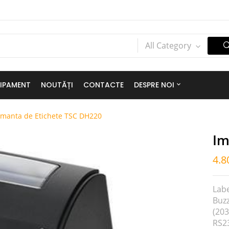
All Category
IPAMENT
NOUTĂȚI
CONTACTE
DESPRE NOI
imanta de Etichete TSC DH220
Im
4.8
Lab
Buz
(203
RS23