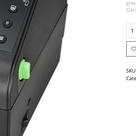
greu
Gara
SKU
Cat