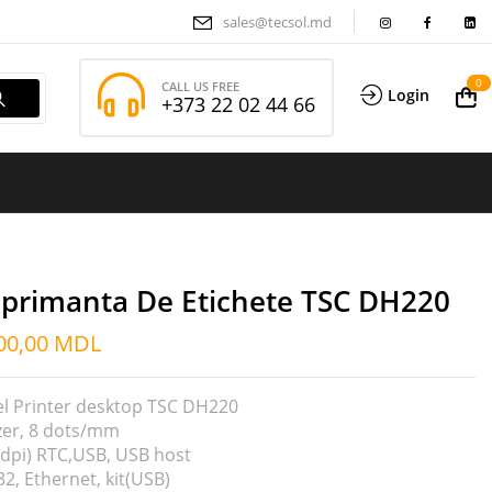
sales@tecsol.md
0
CALL US FREE
Login
+373 22 02 44 66
primanta De Etichete TSC DH220
00,00
MDL
el Printer desktop TSC DH220
zer, 8 dots/mm
dpi) RTC,USB, USB host
2, Ethernet, kit(USB)