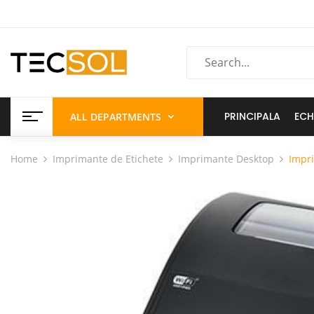
PRINCIPALA
ECH
ALL DEPARTMENTS
Home
Imprimante de Etichete
Imprimante Desktop
Impr