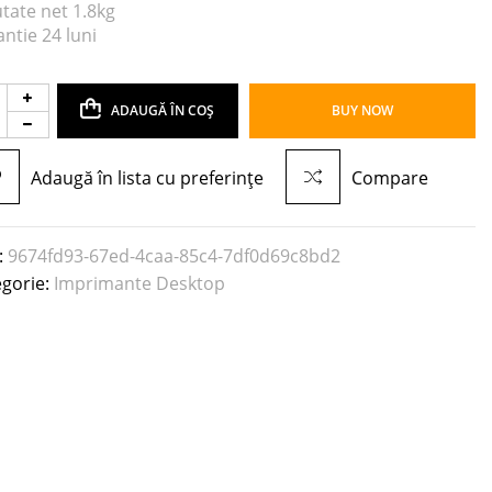
tate net 1.8kg
ntie 24 luni
ADAUGĂ ÎN COȘ
BUY NOW
Adaugă în lista cu preferințe
Compare
:
9674fd93-67ed-4caa-85c4-7df0d69c8bd2
egorie:
Imprimante Desktop