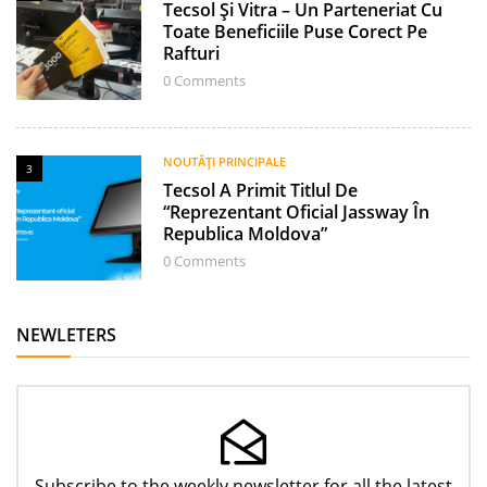
Tecsol Și Vitra – Un Parteneriat Cu
Toate Beneficiile Puse Corect Pe
Rafturi
0
Comments
NOUTĂȚI PRINCIPALE
3
Tecsol A Primit Titlul De
“Reprezentant Oficial Jassway În
Republica Moldova”
0
Comments
NEWLETERS
Subscribe to the weekly newsletter for all the latest