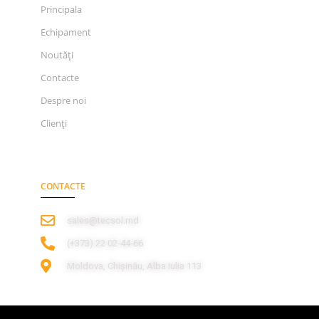
Principala
Echipament
Noutăți
Contacte
Despre noi
Clienți
CONTACTE
sales@tecsol.md
‎(+373) 22 02-44-66
Moldova, Chișinău, Alba Iulia 113