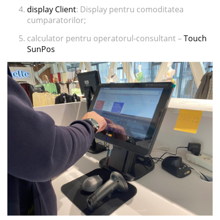
display Client
: Display pentru comoditatea
cumparatorilor;
calculator pentru operatorul-consultant –
Touch
SunPos