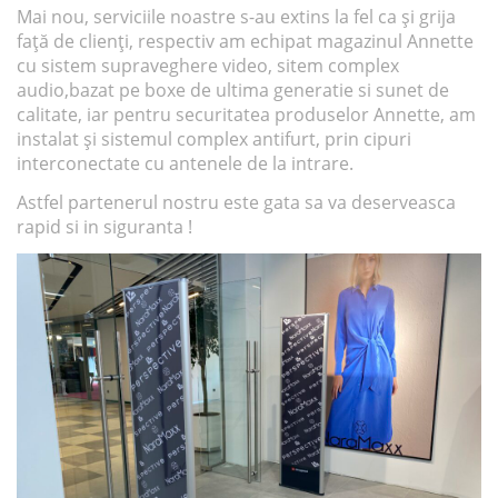
Mai nou, serviciile noastre s-au extins la fel ca și grija
față de clienți, respectiv am echipat magazinul Annette
cu sistem supraveghere video, sitem complex
audio,bazat pe boxe de ultima generatie si sunet de
calitate, iar pentru securitatea produselor Annette, am
instalat și sistemul complex antifurt, prin cipuri
interconectate cu antenele de la intrare.
Astfel partenerul nostru este gata sa va deserveasca
rapid si in siguranta !