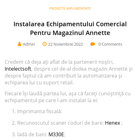
PROIECTE IMPLIMENTATE
Instalarea Echipamentului Comercial
Pentru Magazinul Annette
Admin
22 Noiembrie 2022
0
Comments
Credem că deja ați aflat de la partenerii noștri,
Intelectsoft
, despre cel de-al doilea magazin Annette și
despre faptul că am contribuit la automatizarea și
echiparea lui cu suport retail.
Fiecare își laudă partea lui, așa că faceți cunoștință cu
echipamentul pe care l-am instalat la ei:
Imprimanta fiscală:
Recunoscutul scaner coduri de bare:
Henex
;
ladă de bani:
M330E
;