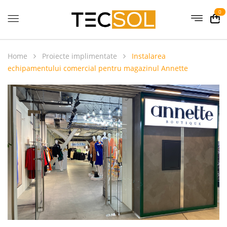
0
Home
Proiecte implimentate
Instalarea
echipamentului comercial pentru magazinul Annette