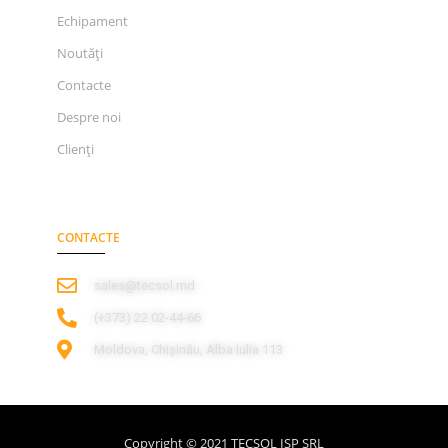
Echipament
Noutăți
Contacte
Despre noi
Clienți
CONTACTE
sales@tecsol.md
‎(+373) 22 02-44-66
Moldova, Chișinău, Alba Iulia 113
Copyright © 2021 TECSOL ISP SRL