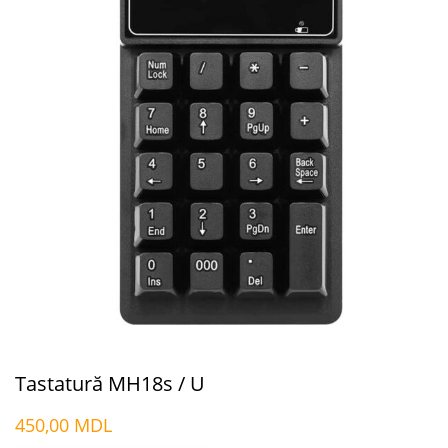
Tastatură MH18s / U
450,00
MDL