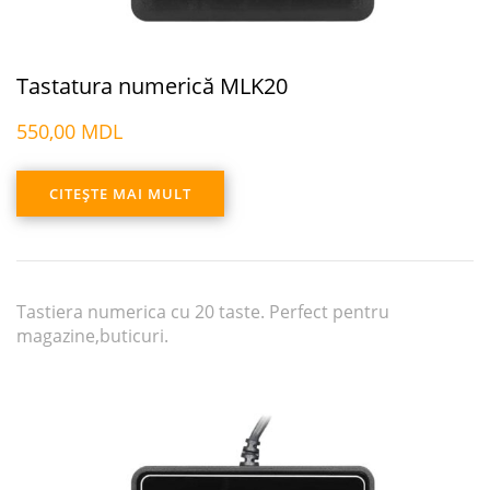
Tastatura numerică MLK20
550,00
MDL
CITEȘTE MAI MULT
Tastiera numerica cu 20 taste. Perfect pentru
magazine,buticuri.