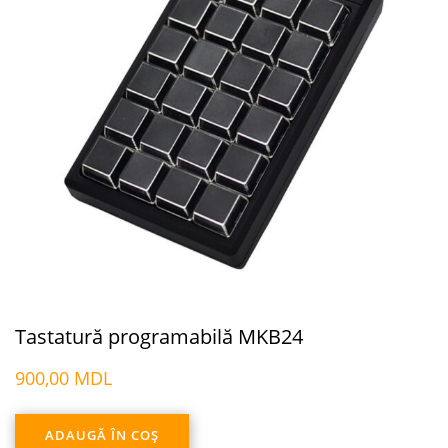
Tastatură programabilă MKB24
900,00
MDL
ADAUGĂ ÎN COȘ