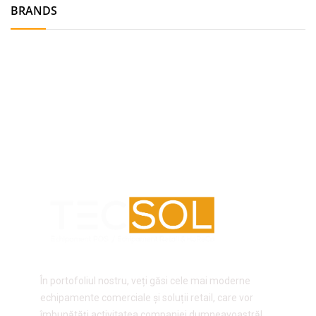
BRANDS
În portofoliul nostru, veți găsi cele mai moderne
echipamente comerciale și soluții retail, care vor
îmbunătăți activitatea companiei dumneavoastră!