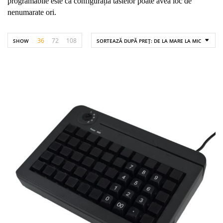
programabile este că configurația tastelor poate avea loc de
nenumarate ori.
36
72
108
SHOW
SORTEAZĂ DUPĂ PREȚ: DE LA MARE LA MIC