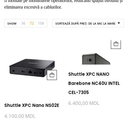
fi montate pe monitoarele operatorilor, reducând spațiul biroului și
eliminarea excesivă a cablurilor.
36
72
108
SHOW
SORTEAZĂ DUPĂ PREȚ: DE LA MIC LA MARE
Shuttle XPC NANO
Barebone NC40U INTEL
CEL-7305
6.400,00
MDL
Shuttle XPC Nano NS02E
4.100,00
MDL