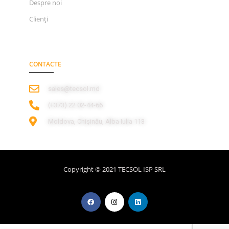
Despre noi
Clienți
CONTACTE
sales@tecsol.md
‎(+373) 22 02-44-66
Moldova, Chișinău, Alba Iulia 113
Copyright © 2021 TECSOL ISP SRL