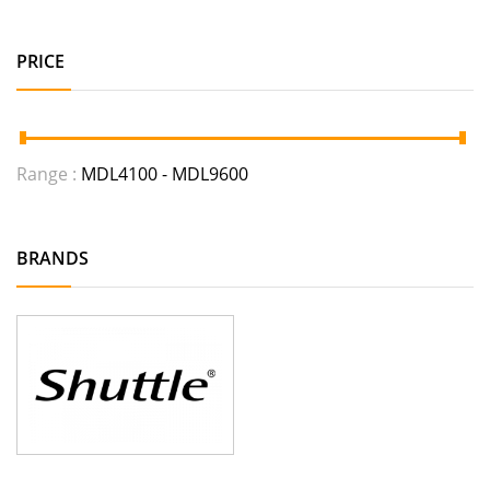
PRICE
Range :
MDL
4100
- MDL
9600
BRANDS