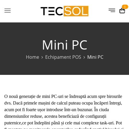
0
Mini PC
Home
Echipament POS
Mini PC
O nouă generație de mini PC-uri se îndreaptă acum spre birourile
dvs. Dacă primele mașini de calcul puteau ocupa încăperi întregi,
acum pot fi foarte ușor introduse într-un buzunar. În ciuda
dimensiunilor reduse, acestea beneficiază de configurații
puternice,ce pot îndeplini până și cele mai complexe task-uri. Pot